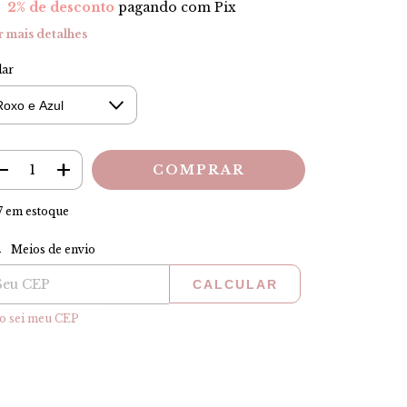
2% de desconto
pagando com Pix
r mais detalhes
lar
7
em estoque
ALTERAR CEP
tregas para o CEP:
Meios de envio
CALCULAR
o sei meu CEP