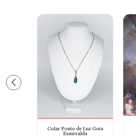
ço Inox
Colar Ponto de Luz Gota
Esmeralda