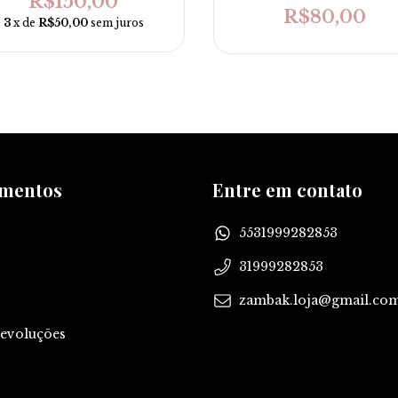
R$150,00
R$80,00
3
x de
R$50,00
sem juros
amentos
Entre em contato
5531999282853
31999282853
zambak.loja@gmail.co
Devoluções