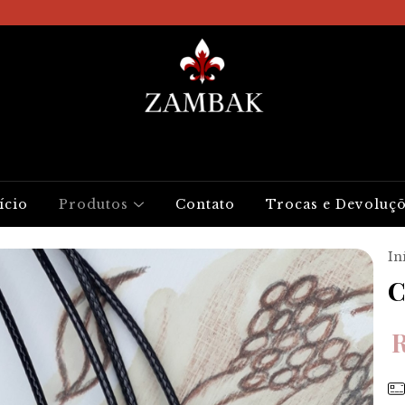
ício
Produtos
Contato
Trocas e Devoluç
In
C