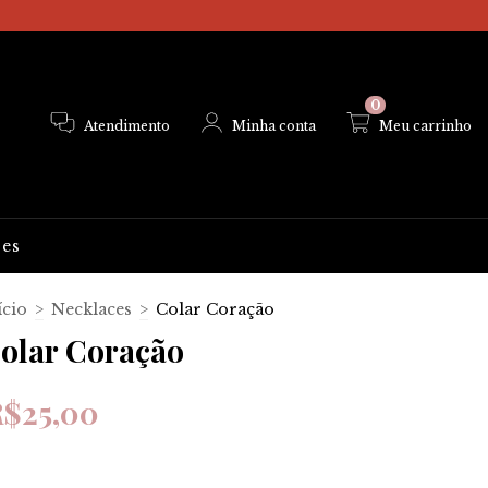
0
Atendimento
Minha conta
Meu carrinho
ões
ício
>
Necklaces
>
Colar Coração
olar Coração
R$25,00