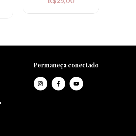
R$25,00
2
x de
Permaneça conectado
m