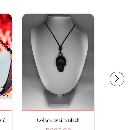
Colar
Colar Caveira Black
zul
R
o