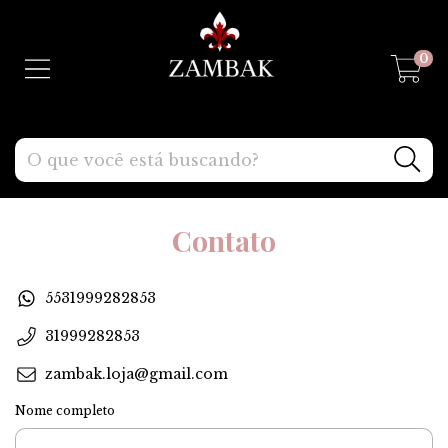
0
Contato
5531999282853
31999282853
zambak.loja@gmail.com
Nome completo